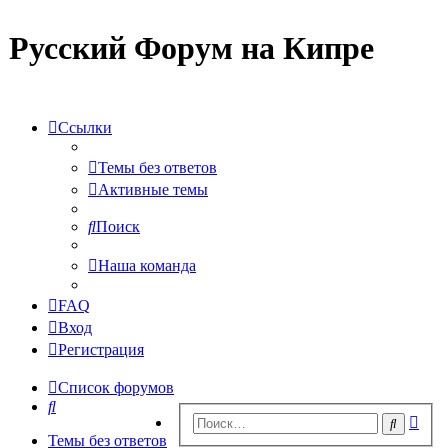
Русский Форум на Кипре
Ссылки
Темы без ответов
Активные темы
Поиск
Наша команда
FAQ
Вход
Регистрация
Список форумов
Поиск
Рас
Поиск
пои
Темы без ответов