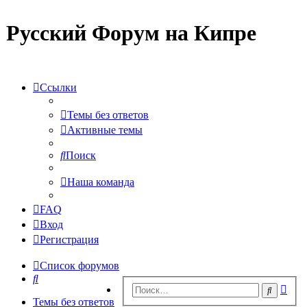
Русский Форум на Кипре
Ссылки
Темы без ответов
Активные темы
Поиск
Наша команда
FAQ
Вход
Регистрация
Список форумов
Поиск
Рас
Поиск
пои
Темы без ответов