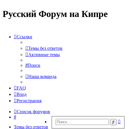
Русский Форум на Кипре
Ссылки
Темы без ответов
Активные темы
Поиск
Наша команда
FAQ
Вход
Регистрация
Список форумов
Поиск
Рас
Поиск
пои
Темы без ответов