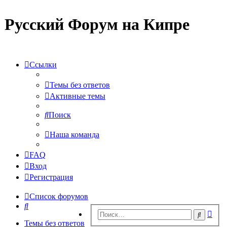
Русский Форум на Кипре
Ссылки
Темы без ответов
Активные темы
Поиск
Наша команда
FAQ
Вход
Регистрация
Список форумов
Поиск
Рас
Поиск
пои
Темы без ответов