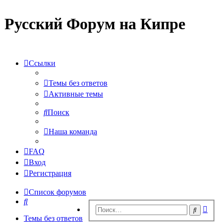
Русский Форум на Кипре
Ссылки
Темы без ответов
Активные темы
Поиск
Наша команда
FAQ
Вход
Регистрация
Список форумов
Поиск
Рас
Поиск
пои
Темы без ответов