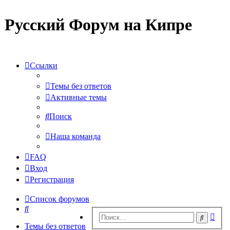
Русский Форум на Кипре
Ссылки
Темы без ответов
Активные темы
Поиск
Наша команда
FAQ
Вход
Регистрация
Список форумов
Поиск
Рас
Поиск
пои
Темы без ответов