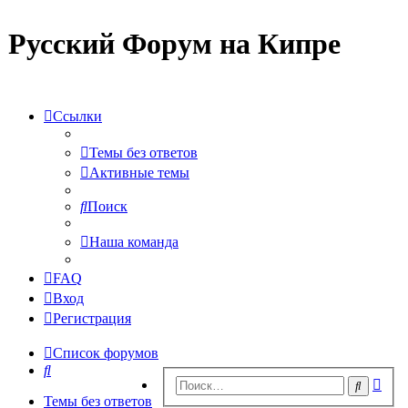
Русский Форум на Кипре
Ссылки
Темы без ответов
Активные темы
Поиск
Наша команда
FAQ
Вход
Регистрация
Список форумов
Поиск
Рас
Поиск
пои
Темы без ответов