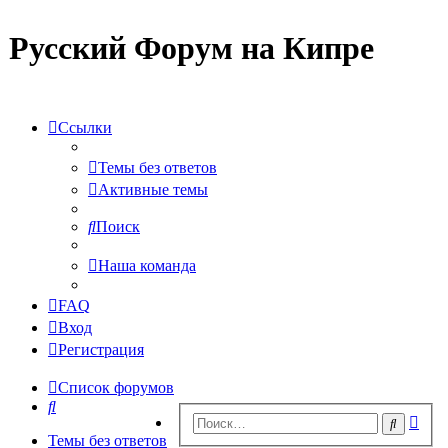
Русский Форум на Кипре
Ссылки
Темы без ответов
Активные темы
Поиск
Наша команда
FAQ
Вход
Регистрация
Список форумов
Поиск
Рас
Поиск
пои
Темы без ответов