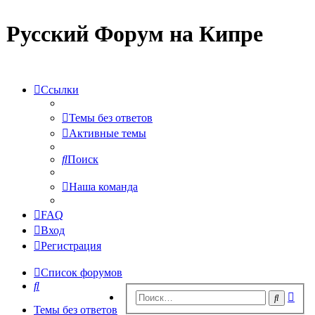
Русский Форум на Кипре
Ссылки
Темы без ответов
Активные темы
Поиск
Наша команда
FAQ
Вход
Регистрация
Список форумов
Поиск
Рас
Поиск
пои
Темы без ответов