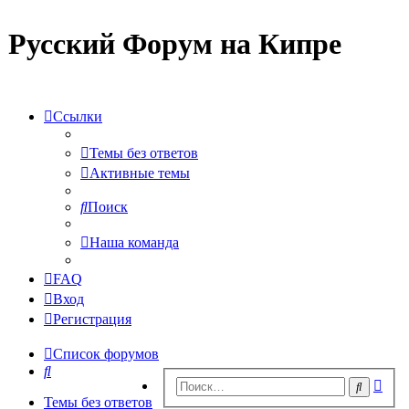
Русский Форум на Кипре
Ссылки
Темы без ответов
Активные темы
Поиск
Наша команда
FAQ
Вход
Регистрация
Список форумов
Поиск
Рас
Поиск
пои
Темы без ответов