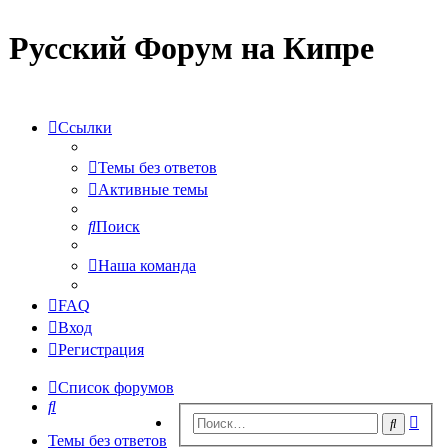
Русский Форум на Кипре
Ссылки
Темы без ответов
Активные темы
Поиск
Наша команда
FAQ
Вход
Регистрация
Список форумов
Поиск
Рас
Поиск
пои
Темы без ответов