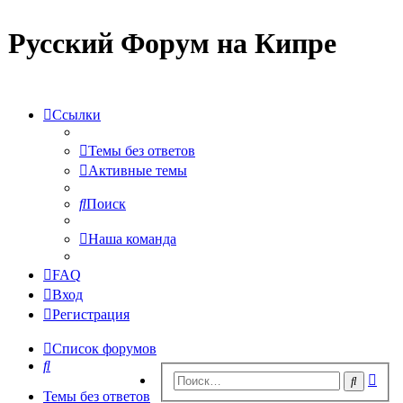
Русский Форум на Кипре
Ссылки
Темы без ответов
Активные темы
Поиск
Наша команда
FAQ
Вход
Регистрация
Список форумов
Поиск
Рас
Поиск
пои
Темы без ответов