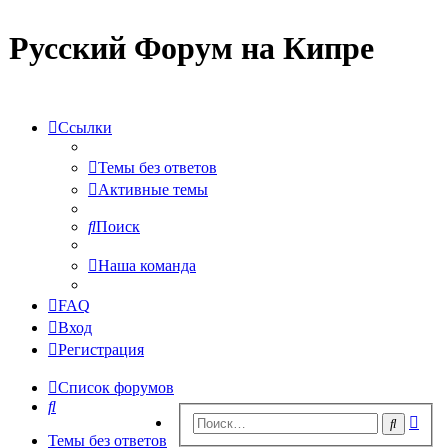
Русский Форум на Кипре
Ссылки
Темы без ответов
Активные темы
Поиск
Наша команда
FAQ
Вход
Регистрация
Список форумов
Поиск
Рас
Поиск
пои
Темы без ответов