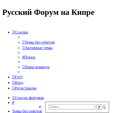
Русский Форум на Кипре
Ссылки
Темы без ответов
Активные темы
Поиск
Наша команда
FAQ
Вход
Регистрация
Список форумов
Поиск
Рас
Поиск
пои
Темы без ответов