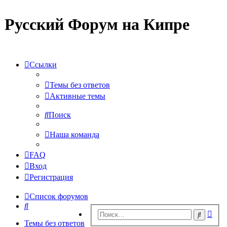
Русский Форум на Кипре
Ссылки
Темы без ответов
Активные темы
Поиск
Наша команда
FAQ
Вход
Регистрация
Список форумов
Поиск
Рас
Поиск
пои
Темы без ответов