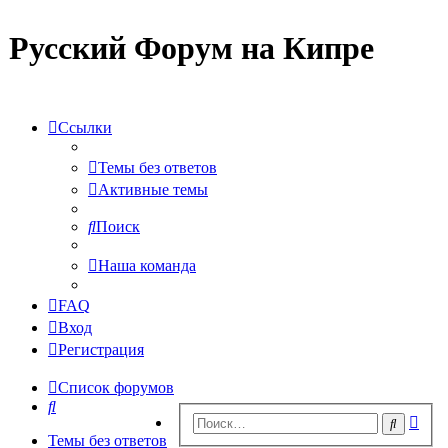
Русский Форум на Кипре
Ссылки
Темы без ответов
Активные темы
Поиск
Наша команда
FAQ
Вход
Регистрация
Список форумов
Поиск
Рас
Поиск
пои
Темы без ответов