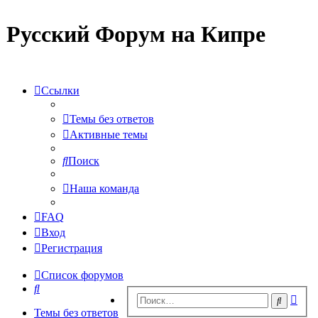
Русский Форум на Кипре
Ссылки
Темы без ответов
Активные темы
Поиск
Наша команда
FAQ
Вход
Регистрация
Список форумов
Поиск
Рас
Поиск
пои
Темы без ответов