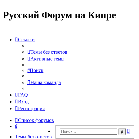
Русский Форум на Кипре
Ссылки
Темы без ответов
Активные темы
Поиск
Наша команда
FAQ
Вход
Регистрация
Список форумов
Поиск
Рас
Поиск
пои
Темы без ответов