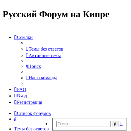
Русский Форум на Кипре
Ссылки
Темы без ответов
Активные темы
Поиск
Наша команда
FAQ
Вход
Регистрация
Список форумов
Поиск
Рас
Поиск
пои
Темы без ответов