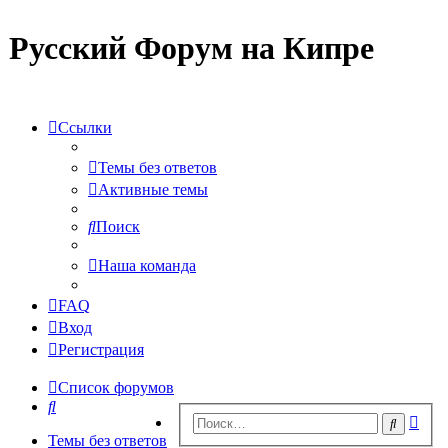
Русский Форум на Кипре
Ссылки
Темы без ответов
Активные темы
Поиск
Наша команда
FAQ
Вход
Регистрация
Список форумов
Поиск
Рас
Поиск
пои
Темы без ответов