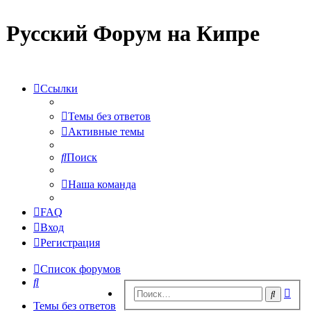
Русский Форум на Кипре
Ссылки
Темы без ответов
Активные темы
Поиск
Наша команда
FAQ
Вход
Регистрация
Список форумов
Поиск
Рас
Поиск
пои
Темы без ответов