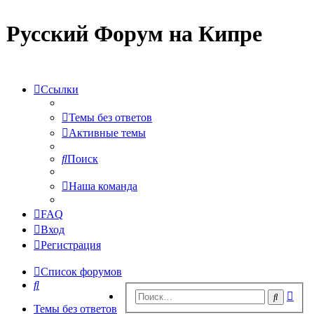
Русский Форум на Кипре
Ссылки
Темы без ответов
Активные темы
Поиск
Наша команда
FAQ
Вход
Регистрация
Список форумов
Поиск
Рас
Поиск
пои
Темы без ответов