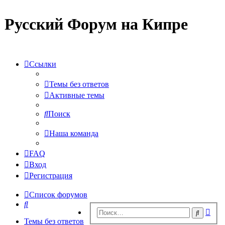
Русский Форум на Кипре
Ссылки
Темы без ответов
Активные темы
Поиск
Наша команда
FAQ
Вход
Регистрация
Список форумов
Поиск
Рас
Поиск
пои
Темы без ответов