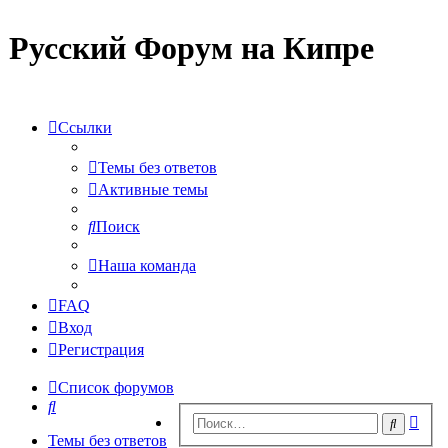
Русский Форум на Кипре
Ссылки
Темы без ответов
Активные темы
Поиск
Наша команда
FAQ
Вход
Регистрация
Список форумов
Поиск
Рас
Поиск
пои
Темы без ответов