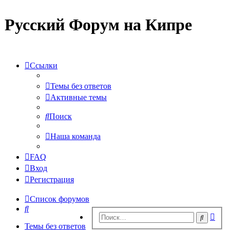
Русский Форум на Кипре
Ссылки
Темы без ответов
Активные темы
Поиск
Наша команда
FAQ
Вход
Регистрация
Список форумов
Поиск
Рас
Поиск
пои
Темы без ответов