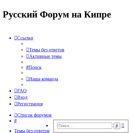
Русский Форум на Кипре
Ссылки
Темы без ответов
Активные темы
Поиск
Наша команда
FAQ
Вход
Регистрация
Список форумов
Поиск
Рас
Поиск
пои
Темы без ответов