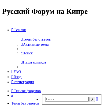
Русский Форум на Кипре
Ссылки
Темы без ответов
Активные темы
Поиск
Наша команда
FAQ
Вход
Регистрация
Список форумов
Поиск
Рас
Поиск
пои
Темы без ответов