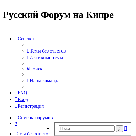
Русский Форум на Кипре
Ссылки
Темы без ответов
Активные темы
Поиск
Наша команда
FAQ
Вход
Регистрация
Список форумов
Поиск
Рас
Поиск
пои
Темы без ответов