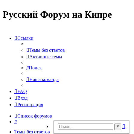
Русский Форум на Кипре
Ссылки
Темы без ответов
Активные темы
Поиск
Наша команда
FAQ
Вход
Регистрация
Список форумов
Поиск
Рас
Поиск
пои
Темы без ответов