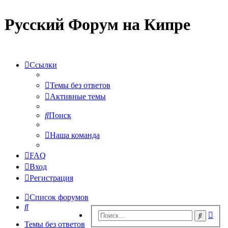
Русский Форум на Кипре
Ссылки
Темы без ответов
Активные темы
Поиск
Наша команда
FAQ
Вход
Регистрация
Список форумов
Поиск
Рас
Поиск
пои
Темы без ответов