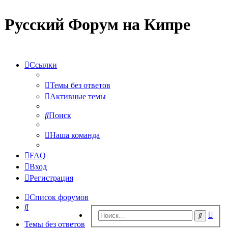
Русский Форум на Кипре
Ссылки
Темы без ответов
Активные темы
Поиск
Наша команда
FAQ
Вход
Регистрация
Список форумов
Поиск
Рас
Поиск
пои
Темы без ответов