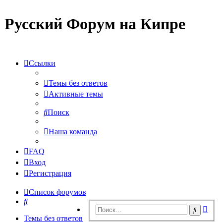
Русский Форум на Кипре
Ссылки
Темы без ответов
Активные темы
Поиск
Наша команда
FAQ
Вход
Регистрация
Список форумов
Поиск
Рас
Поиск
пои
Темы без ответов