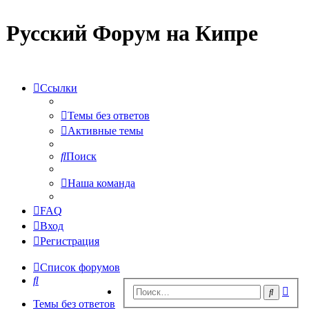
Русский Форум на Кипре
Ссылки
Темы без ответов
Активные темы
Поиск
Наша команда
FAQ
Вход
Регистрация
Список форумов
Поиск
Рас
Поиск
пои
Темы без ответов