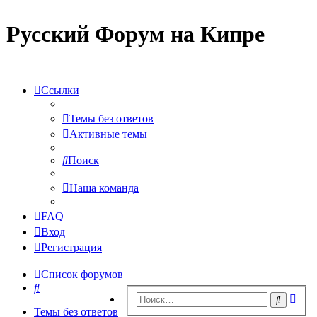
Русский Форум на Кипре
Ссылки
Темы без ответов
Активные темы
Поиск
Наша команда
FAQ
Вход
Регистрация
Список форумов
Поиск
Рас
Поиск
пои
Темы без ответов