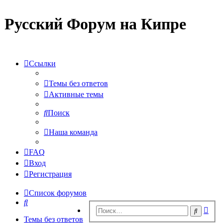
Русский Форум на Кипре
Ссылки
Темы без ответов
Активные темы
Поиск
Наша команда
FAQ
Вход
Регистрация
Список форумов
Поиск
Рас
Поиск
пои
Темы без ответов