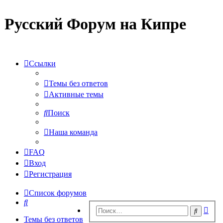
Русский Форум на Кипре
Ссылки
Темы без ответов
Активные темы
Поиск
Наша команда
FAQ
Вход
Регистрация
Список форумов
Поиск
Рас
Поиск
пои
Темы без ответов