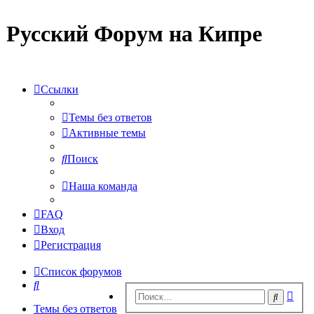
Русский Форум на Кипре
Ссылки
Темы без ответов
Активные темы
Поиск
Наша команда
FAQ
Вход
Регистрация
Список форумов
Поиск
Рас
Поиск
пои
Темы без ответов