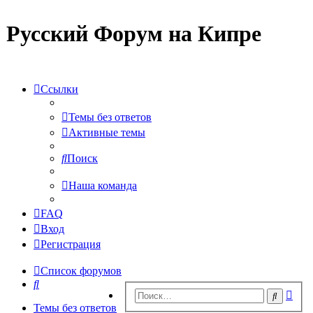
Русский Форум на Кипре
Ссылки
Темы без ответов
Активные темы
Поиск
Наша команда
FAQ
Вход
Регистрация
Список форумов
Поиск
Рас
Поиск
пои
Темы без ответов