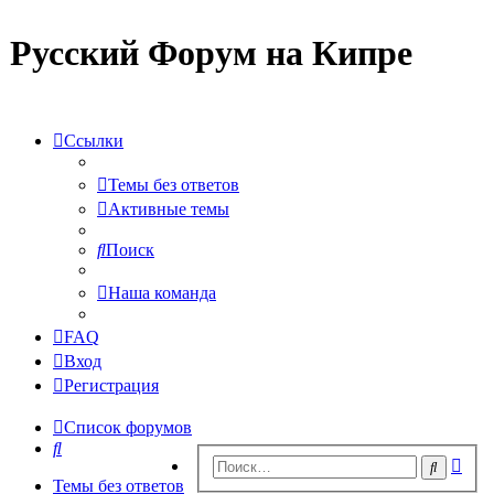
Русский Форум на Кипре
Ссылки
Темы без ответов
Активные темы
Поиск
Наша команда
FAQ
Вход
Регистрация
Список форумов
Поиск
Рас
Поиск
пои
Темы без ответов