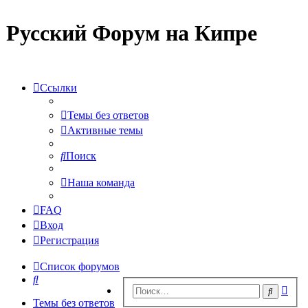
Русский Форум на Кипре
Ссылки
Темы без ответов
Активные темы
Поиск
Наша команда
FAQ
Вход
Регистрация
Список форумов
Поиск
Рас
Поиск
пои
Темы без ответов