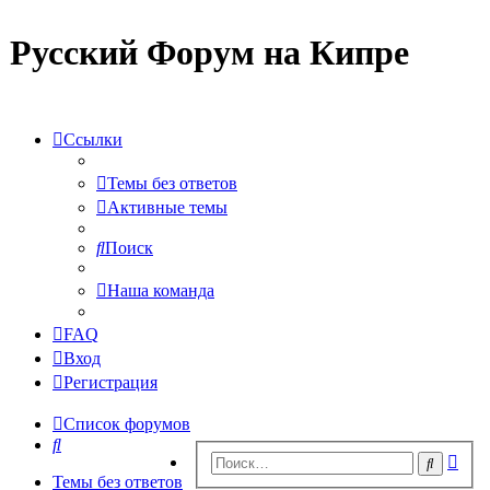
Русский Форум на Кипре
Ссылки
Темы без ответов
Активные темы
Поиск
Наша команда
FAQ
Вход
Регистрация
Список форумов
Поиск
Рас
Поиск
пои
Темы без ответов