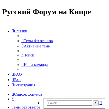
Русский Форум на Кипре
Ссылки
Темы без ответов
Активные темы
Поиск
Наша команда
FAQ
Вход
Регистрация
Список форумов
Поиск
Рас
Поиск
пои
Темы без ответов