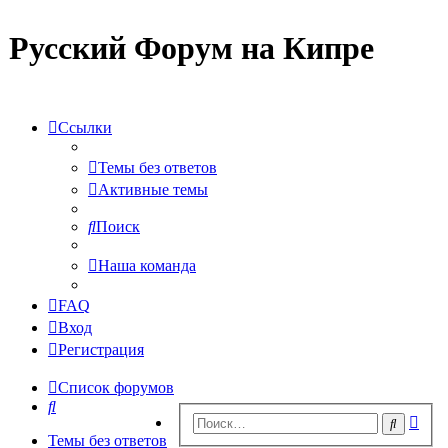
Русский Форум на Кипре
Ссылки
Темы без ответов
Активные темы
Поиск
Наша команда
FAQ
Вход
Регистрация
Список форумов
Поиск
Рас
Поиск
пои
Темы без ответов