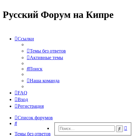
Русский Форум на Кипре
Ссылки
Темы без ответов
Активные темы
Поиск
Наша команда
FAQ
Вход
Регистрация
Список форумов
Поиск
Рас
Поиск
пои
Темы без ответов