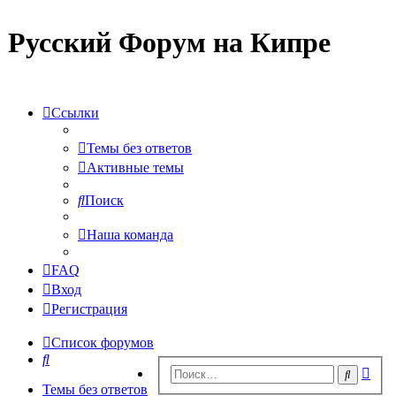
Русский Форум на Кипре
Ссылки
Темы без ответов
Активные темы
Поиск
Наша команда
FAQ
Вход
Регистрация
Список форумов
Поиск
Рас
Поиск
пои
Темы без ответов