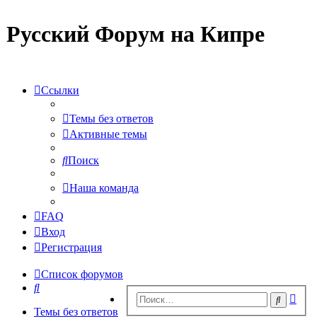
Русский Форум на Кипре
Ссылки
Темы без ответов
Активные темы
Поиск
Наша команда
FAQ
Вход
Регистрация
Список форумов
Поиск
Рас
Поиск
пои
Темы без ответов