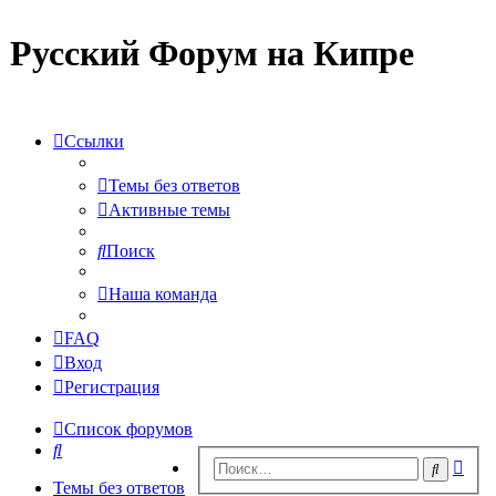
Русский Форум на Кипре
Ссылки
Темы без ответов
Активные темы
Поиск
Наша команда
FAQ
Вход
Регистрация
Список форумов
Поиск
Рас
Поиск
пои
Темы без ответов