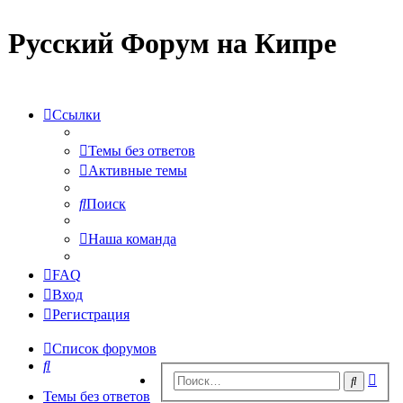
Русский Форум на Кипре
Ссылки
Темы без ответов
Активные темы
Поиск
Наша команда
FAQ
Вход
Регистрация
Список форумов
Поиск
Рас
Поиск
пои
Темы без ответов