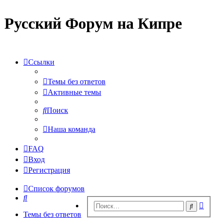
Русский Форум на Кипре
Ссылки
Темы без ответов
Активные темы
Поиск
Наша команда
FAQ
Вход
Регистрация
Список форумов
Поиск
Рас
Поиск
пои
Темы без ответов