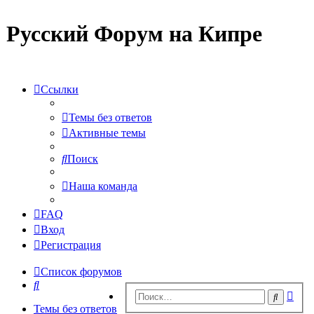
Русский Форум на Кипре
Ссылки
Темы без ответов
Активные темы
Поиск
Наша команда
FAQ
Вход
Регистрация
Список форумов
Поиск
Рас
Поиск
пои
Темы без ответов